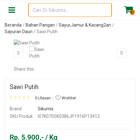
0
Beranda
Bahan Pangan
Sayur,Jamur & Kacang2an
Sayuran Daun
Sawi Putih
Share this:
Sawi Putih
0 Ulasan
Wishlist
Brand
:
Sikumis
SKU Produk
: I07K070SK0386JP1916P13412
Rp. 5.900,- / Kg