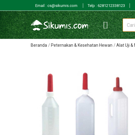
Email : cs@sikumis.com
Telp : 6281212338123
Beranda
Peternakan & Kesehatan Hewan
Alat Uji 