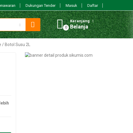
enawaran
Dukungan Tender
Masuk
Daftar
Keranjang
Belanja
e / Botol Susu 2L
lebih