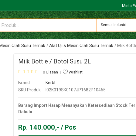
Minta P
Semua Industri
& Mesin Olah Susu Ternak
Alat Uji & Mesin Olah Susu Ternak
Milk Bottl
Milk Bottle / Botol Susu 2L
0 Ulasan
Wishlist
Brand
:
Kerbl
SKU Produk
: I02K019SK0107JP1682P10465
Barang Import Harap Menanyakan Ketersediaan Stock Ter
Dahulu
Rp. 140.000,- / Pcs