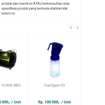
produk dan merek ini ATAU berkonsultasi atas
spesifikasi produk yang berbeda silahkan klik
kolom ini
k 10.000L MDS
Teat Dpper PS
Cooling T
.000,- / Unit
Rp. 100.000,- / Unit
Rp. 105.00