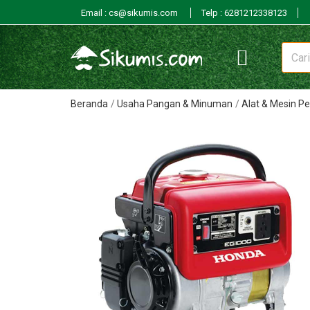
Email : cs@sikumis.com
Telp : 6281212338123
Beranda
Usaha Pangan & Minuman
Alat & Mesin P