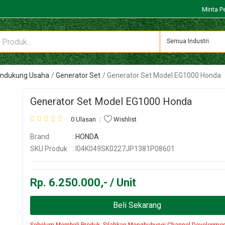
Minta P
Semua Industri
endukung Usaha
Generator Set
Generator Set Model EG1000 Honda
Generator Set Model EG1000 Honda
0 Ulasan
Wishlist
Brand
:
HONDA
SKU Produk
: I04K049SK0227JP1381P08601
Rp. 6.250.000,- / Unit
Beli Sekarang
Sebelum Membeli Produk, Silahkan Menghubungi Channel Developme