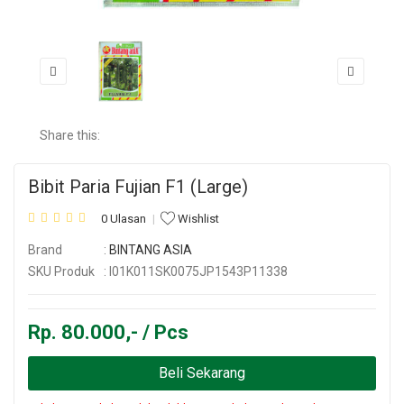
Share this:
Bibit Paria Fujian F1 (Large)
0 Ulasan
Wishlist
Brand
:
BINTANG ASIA
SKU Produk
: I01K011SK0075JP1543P11338
Rp. 80.000,- / Pcs
Beli Sekarang