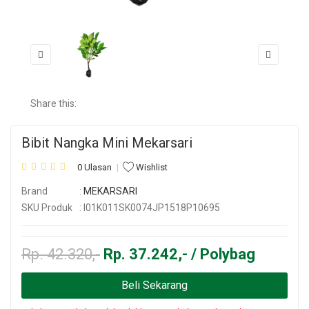
Share this:
Bibit Nangka Mini Mekarsari
0 Ulasan
Wishlist
Brand
:
MEKARSARI
SKU Produk
: I01K011SK0074JP1518P10695
Rp. 42.320,-
Rp. 37.242,- / Polybag
Beli Sekarang