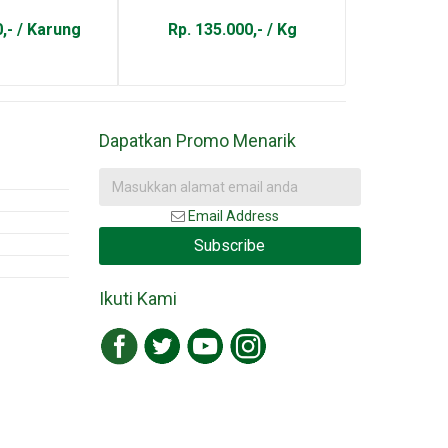
0,- / Karung
Rp. 135.000,- / Kg
Rp. 10.00
Dapatkan Promo Menarik
Email Address
Subscribe
Ikuti Kami