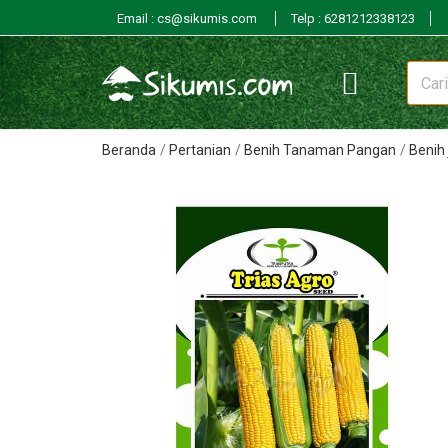
Email : cs@sikumis.com
Telp : 6281212338123
Beranda
Pertanian
Benih Tanaman Pangan
Benih