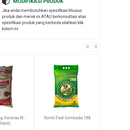
MODIFIKASI PRODUK
Jika anda membutuhkan spesifikasi khusus
produk dan merek ini ATAU berkonsultasi atas
spesifikasi produk yang berbeda silahkan klik
kolom ini
g Varietas IR -
Benih Padi Sembada 188
Benih Pad
Biasa)
KAR