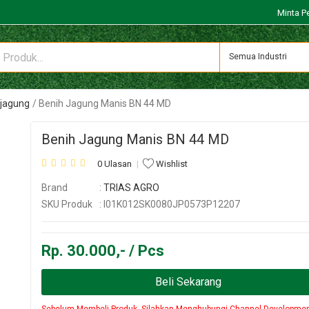
Minta P
Semua Industri
 jagung
Benih Jagung Manis BN 44 MD
Benih Jagung Manis BN 44 MD
0 Ulasan
Wishlist
Brand
:
TRIAS AGRO
SKU Produk
: I01K012SK0080JP0573P12207
Rp. 30.000,- / Pcs
Beli Sekarang
Sebelum Membeli Produk, Silahkan Menghubungi Channel Developme